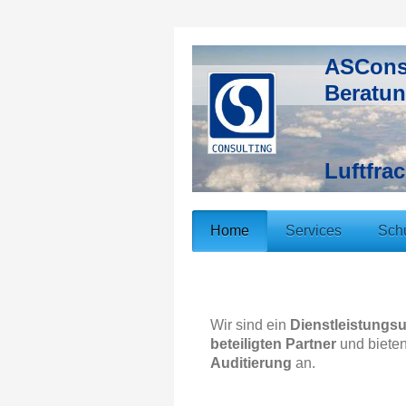
ASCons
Beratun
Luftfra
Home
Services
Sch
Wir sind ein
Dienstleistungs
beteiligten Partner
und bieten
Auditierung
an.