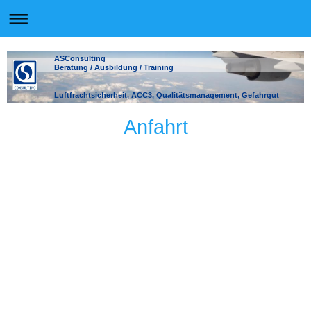
ASConsulting
Beratung / Ausbildung / Training
Luftfrachtsicherheit, ACC3, Qualitätsmanagement, Gefahrgut
Anfahrt